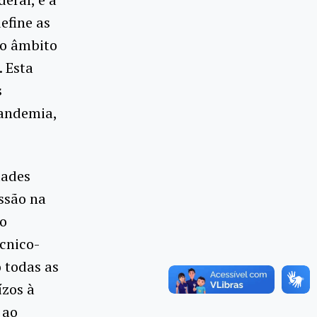
define as
no âmbito
 Esta
s
pandemia,
dades
ssão na
no
cnico-
 todas as
ízos à
 ao