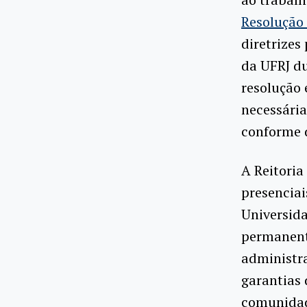
Resolução 
diretrizes
da UFRJ d
resolução 
necessária
conforme 
A Reitoria
presenciai
Universida
permanente
administra
garantias 
comunidad