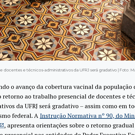
de docentes e técnicos-administrativos da UFRJ será gradativo | Foto:
ndo o avanço da cobertura vacinal da população 
o retorno ao trabalho presencial de docentes e té
tivos da UFRJ será gradativo – assim como em to
smo federal. A
Instrução Normativa nº 90, do Min
, apresenta orientações sobre o retorno gradual
o presencial nas entidades do Poder Executivo Fed