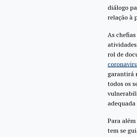
diálogo pa
relação à 
As chefias
atividades
rol de doc
coronavir
garantirá
todos os s
vulnerabil
adequada d
Para além
tem se gui