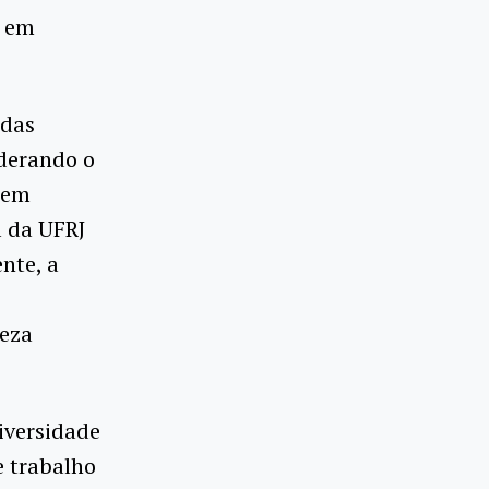
o em
 das
iderando o
s em
l da UFRJ
nte, a
peza
iversidade
e trabalho