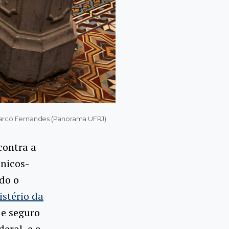
 Marco Fernandes (Panorama UFRJ)
contra a
cnicos-
do o
istério da
 e seguro
eral, e a