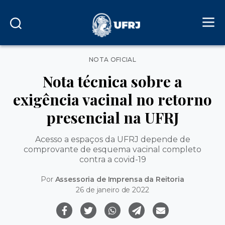
Categorias
NOTA OFICIAL
Nota técnica sobre a
exigência vacinal no retorno
presencial na UFRJ
Acesso a espaços da UFRJ depende de
comprovante de esquema vacinal completo
contra a covid-19
Por
Assessoria de Imprensa da Reitoria
26 de janeiro de 2022