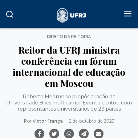
Categorias
DIRETO DA REITORIA
Reitor da UFRJ ministra
conferência em fórum
internacional de educação
em Moscou
Roberto Medronho propôs criação da
Universidade Brics multicampi. Evento contou com
representantes universitários de 23 países
Por
Victor França
2 de outubro de 2023