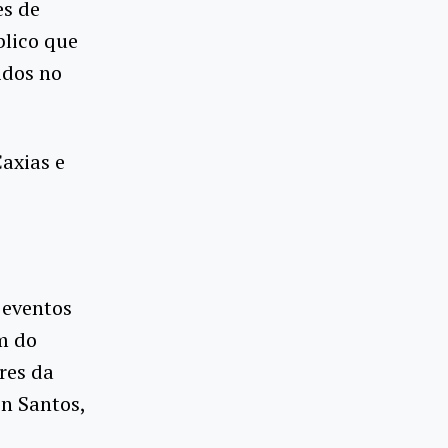
es de
blico que
idos no
axias e
 eventos
m do
ores da
n Santos,