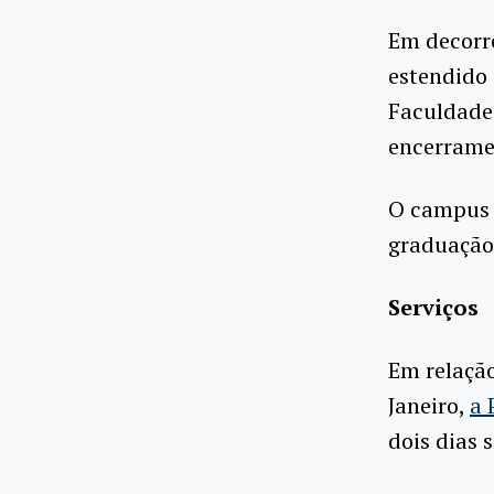
Em decorrê
estendido 
Faculdade
encerramen
O campus d
graduação
Serviços
Em relação
Janeiro,
a 
dois dias 