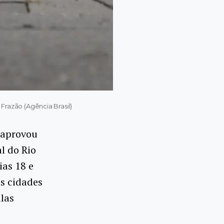
 Frazão (Agência Brasil)
 aprovou
l do Rio
ias 18 e
as cidades
ulas