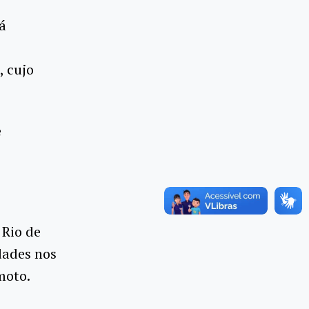
á
 cujo
e
 Rio de
dades nos
emoto.