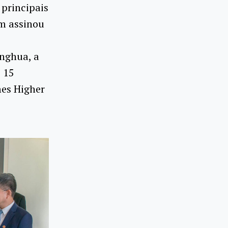
 principais
m assinou
inghua, a
 15
es Higher