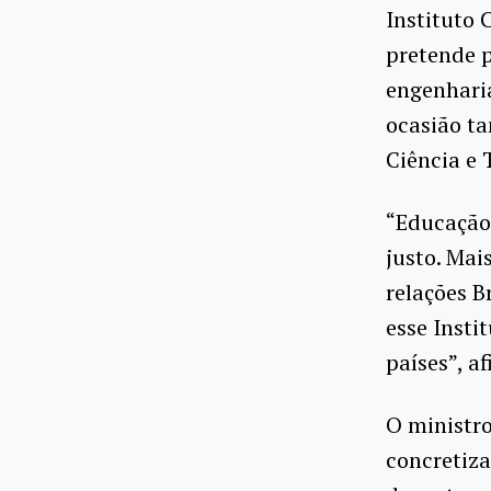
Instituto 
pretende p
engenharia
ocasião ta
Ciência e 
“Educação
justo. Mai
relações B
esse Insti
países”, a
O ministro
concretiza