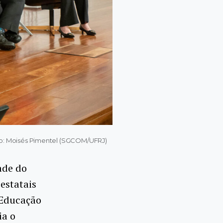
to: Moisés Pimentel (SGCOM/UFRJ)
ade do
 estatais
 Educação
ia o