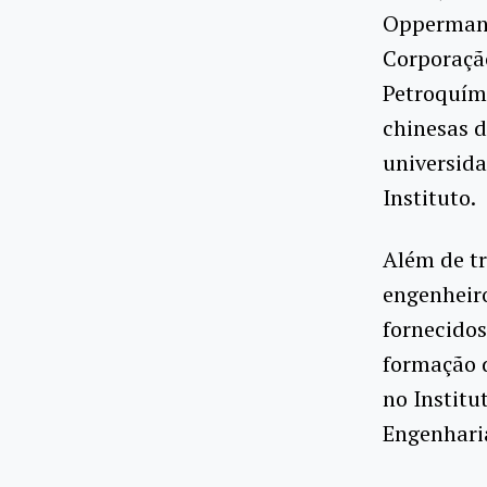
Opperman 
Corporaçã
Petroquím
chinesas d
universid
Instituto.
Além de tr
engenheiro
fornecidos
formação d
no Institu
Engenhari