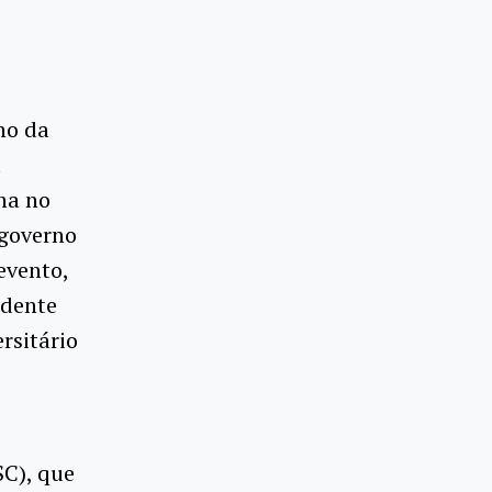
no da
a
na no
 governo
evento,
idente
rsitário
SC), que