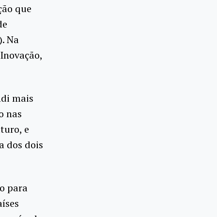
ição que
de
). Na
 Inovação,
ndi mais
o nas
turo, e
a dos dois
o para
aíses