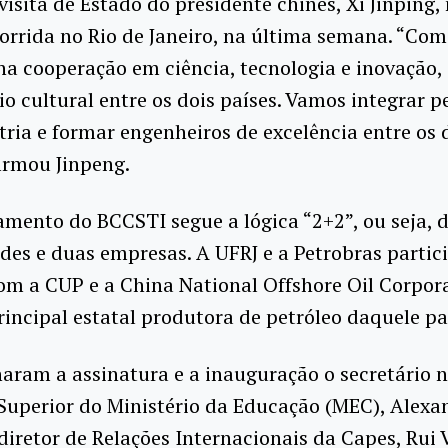
visita de Estado do presidente chinês, Xi Jinping,
orrida no Rio de Janeiro, na última semana. “Co
na cooperação em ciência, tecnologia e inovação,
o cultural entre os dois países. Vamos integrar p
ria e formar engenheiros de excelência entre os 
firmou Jinpeng.
mento do BCCSTI segue a lógica “2+2”, ou seja, 
des e duas empresas. A UFRJ e a Petrobras parti
om a CUP e a China National Offshore Oil Corpor
rincipal estatal produtora de petróleo daquele pa
ram a assinatura e a inauguração o secretário n
Superior do Ministério da Educação (MEC), Alexa
o diretor de Relações Internacionais da Capes, Rui 