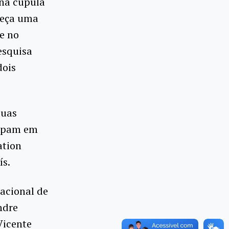
 na cúpula
meça uma
 e no
esquisa
dois
duas
cipam em
ation
ís.
acional de
ndre
Vicente