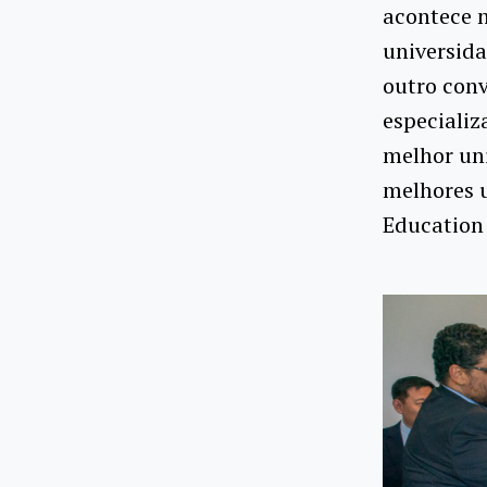
acontece n
universid
outro con
especializ
melhor uni
melhores 
Education