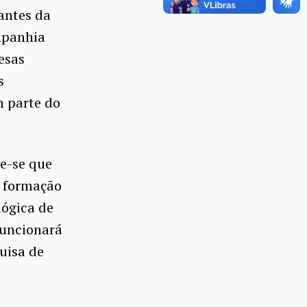
antes da
mpanhia
esas
s
 parte do
de-se que
e formação
lógica de
funcionará
uisa de