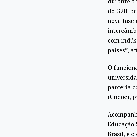
durante a 
do G20, oc
nova fase 
intercâmbi
com indúst
países”, a
O funciona
universida
parceria c
(Cnooc), p
Acompanha
Educação 
Brasil, e 