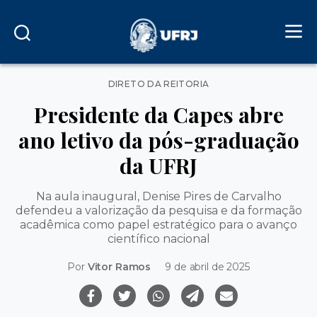
Categorias
DIRETO DA REITORIA
Presidente da Capes abre
ano letivo da pós-graduação
da UFRJ
Na aula inaugural, Denise Pires de Carvalho
defendeu a valorização da pesquisa e da formação
acadêmica como papel estratégico para o avanço
científico nacional
Por
Vitor Ramos
9 de abril de 2025