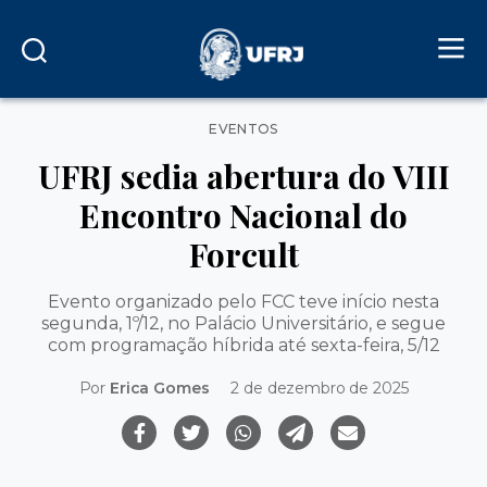
Categorias
EVENTOS
UFRJ sedia abertura do VIII
Encontro Nacional do
Forcult
Evento organizado pelo FCC teve início nesta
segunda, 1º/12, no Palácio Universitário, e segue
com programação híbrida até sexta-feira, 5/12
Por
Erica Gomes
2 de dezembro de 2025