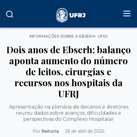
Categorias
INFORMAÇÕES SOBRE A EBSERH- UFRJ
Dois anos de Ebserh: balanço
aponta aumento do número
de leitos, cirurgias e
recursos nos hospitais da
UFRJ
Apresentação na plenária de decanos e diretores
reuniu dados sobre avanços, dificuldades e
perspectivas do Complexo Hospitalar
Por
Reitoria
29 de abril de 2026