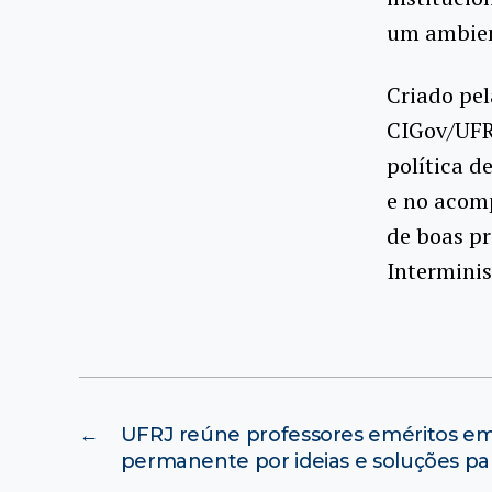
um ambien
Criado pel
CIGov/UFR
política d
e no acom
de boas p
Interminis
←
UFRJ reúne professores eméritos em
permanente por ideias e soluções pa