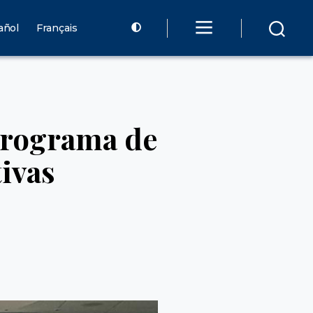
añol
Français
programa de
tivas