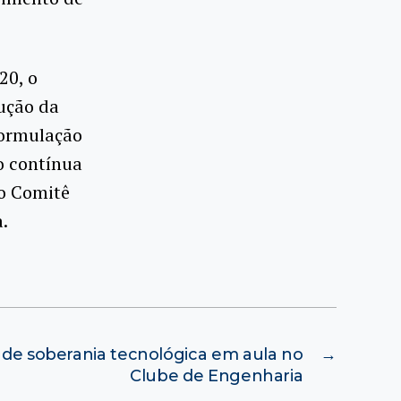
20, o
ução da
formulação
o contínua
o Comitê
.
e soberania tecnológica em aula no
→
Clube de Engenharia