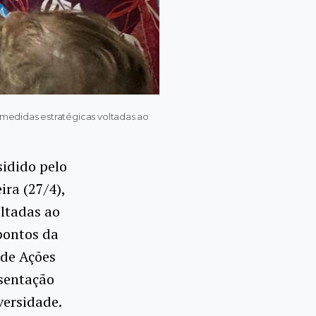
r medidas estratégicas voltadas ao
idido pelo
ra (27/4),
oltadas ao
 pontos da
 de Ações
esentação
versidade.