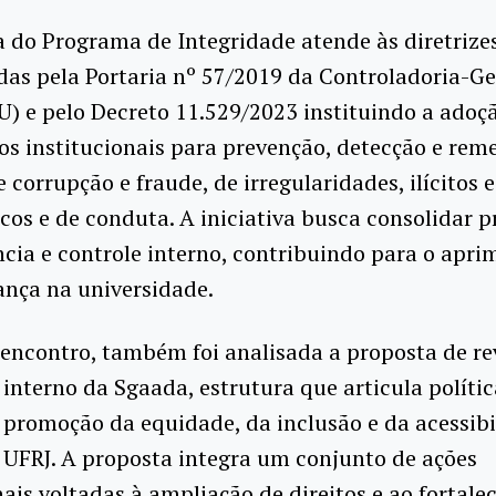
 do Programa de Integridade atende às diretrize
das pela Portaria nº 57/2019 da Controladoria-Ge
) e pelo Decreto 11.529/2023 instituindo a adoç
s institucionais para prevenção, detecção e rem
e corrupção e fraude, de irregularidades, ilícitos 
icos e de conduta. A iniciativa busca consolidar p
cia e controle interno, contribuindo para o apr
ança na universidade.
encontro, também foi analisada a proposta de re
interno da Sgaada, estrutura que articula polític
 promoção da equidade, da inclusão e da acessib
UFRJ. A proposta integra um conjunto de ações
nais voltadas à ampliação de direitos e ao fortal