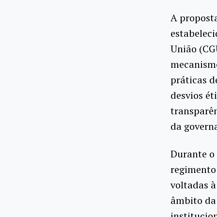
A proposta
estabeleci
União (CGU
mecanismo
práticas d
desvios ét
transparên
da govern
Durante o 
regimento 
voltadas à
âmbito da 
institucio