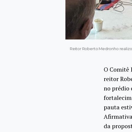
Reitor Roberto Medronho realizou 
O Comitê I
reitor Rob
no prédio 
fortalecim
pauta esti
Afirmativa
da propost