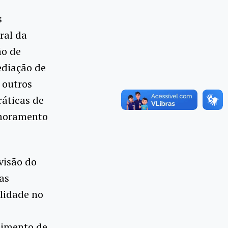
s
ral da
ão de
ediação de
e outros
ráticas de
imoramento
visão do
as
ilidade no
ecimento de