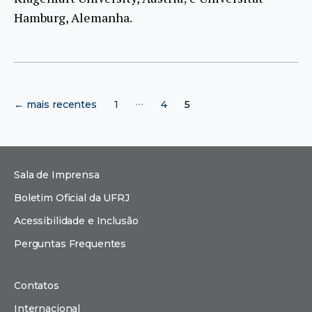
Hamburg, Alemanha.
Paginação
…
←
mais recentes
1
4
5
de
posts
Sala de Imprensa
Boletim Oficial da UFRJ
Acessibilidade e Inclusão
Perguntas Frequentes
Contatos
Internacional