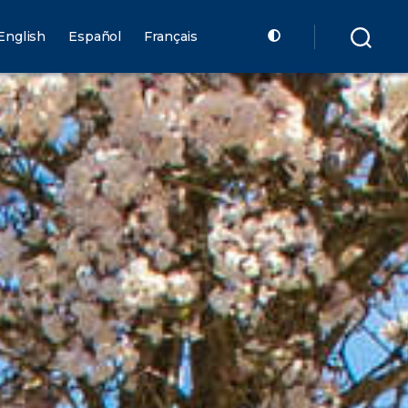
English
Español
Français