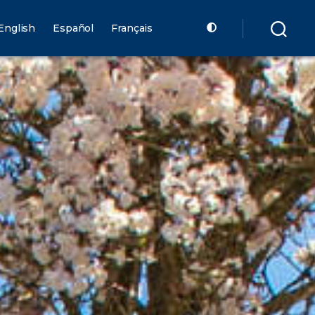
English
Español
Français