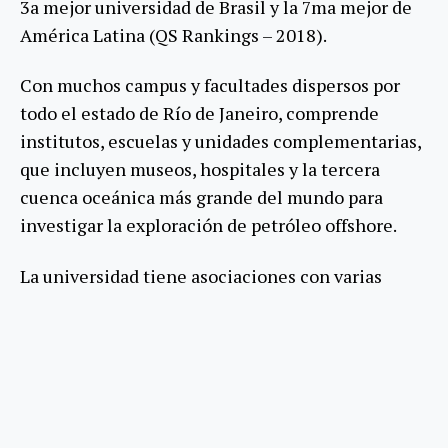
3a mejor universidad de Brasil y la 7ma mejor de
América Latina (QS Rankings – 2018).
Con muchos campus y facultades dispersos por
todo el estado de Río de Janeiro, comprende
institutos, escuelas y unidades complementarias,
que incluyen museos, hospitales y la tercera
cuenca oceánica más grande del mundo para
investigar la exploración de petróleo offshore.
La universidad tiene asociaciones con varias
empresas nacionales y multinacionales, algunas
de las cuales tienen instalaciones en el campus.
Siguiendo una tendencia global, UFRJ establece y
mantiene relaciones de cooperación con
instituciones de todos los continentes, que ahora
asciende a más de 200 instituciones