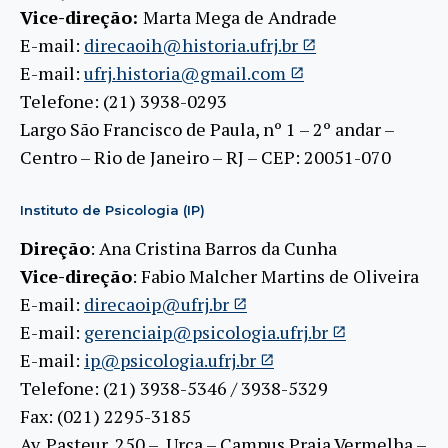
Vice-direção:
Marta Mega de Andrade
E-mail:
direcaoih@historia.ufrj.br
E-mail:
ufrj.historia@gmail.com
Telefone: (21) 3938-0293
Largo São Francisco de Paula, nº 1 – 2º andar –
Centro – Rio de Janeiro – RJ – CEP: 20051-070
Instituto de Psicologia (IP)
Direção
: Ana Cristina Barros da Cunha
Vice-direção
: Fabio Malcher Martins de Oliveira
E-mail:
direcaoip@ufrj.br
E-mail:
gerenciaip@psicologia.ufrj.br
E-mail:
ip@psicologia.ufrj.br
Telefone: (21) 3938-5346 / 3938-5329
Fax: (021) 2295-3185
Av. Pasteur, 250 – Urca – Campus Praia Vermelha –