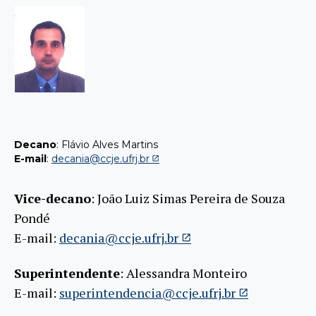
Decano
: Flávio Alves Martins
E-mail
:
decania@ccje.ufrj.br
Vice-decano
: João Luiz Simas Pereira de Souza
Pondé
E-mail:
decania@ccje.ufrj.br
Superintendente
: Alessandra Monteiro
E-mail:
superintendencia@ccje.ufrj.br