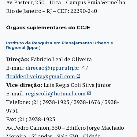
Av. Pasteur, 250 – Urca – Campus Praia Vermelha –
Rio de Janeiro – RJ – CEP: 22290-240
Órgãos suplementares do CCJE
Instituto de Pesquisa em Planejamento Urbano e
Regional (Ippur)
Direção:
Fabrício Leal de Oliveira
E-mail:
direcao@ippur.ufrj.br
/
flealdeoliveira@gmail.com
Vice-direção:
Luis Regis Coli Silva Júnior
E-mail:
regiscoli@hotmail.com
Telefone: (21) 3938-1923 / 3938-1676 / 3938-
9751
Fax: (21) 3938-1923
Av. Pedro Calmon, 550 – Edifício Jorge Machado
Moreira – 5º andar – Sala 530 – Cidade