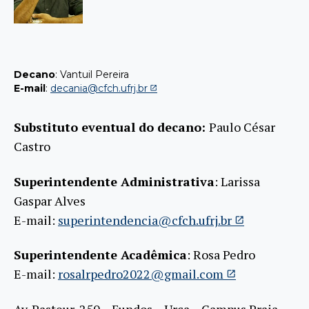
Decano
: Vantuil Pereira
E-mail
:
decania@cfch.ufrj.br
Substituto eventual do decano:
Paulo César
Castro
Superintendente Administrativa
: Larissa
Gaspar Alves
E-mail:
superintendencia@cfch.ufrj.br
Superintendente Acadêmica
: Rosa Pedro
E-mail:
rosalrpedro2022@gmail.com
Av. Pasteur, 250 – Fundos – Urca – Campus Praia