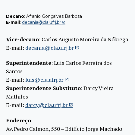
Decano
: Afranio Gonçalves Barbosa
E-mail
:
decania@cla.ufrj.br
Vice-decano
: Carlos Augusto Moreira da Nóbrega
E-mail:
decania@cla.ufrj.br
Superintendente
: Luis Carlos Ferreira dos
Santos
E-mail:
luis@cla.ufrj.br
Superintendente Substituto
: Darcy Vieira
Mathiles
E-mail:
darcy@cla.ufrj.br
Endereço
Av. Pedro Calmon, 550 – Edifício Jorge Machado