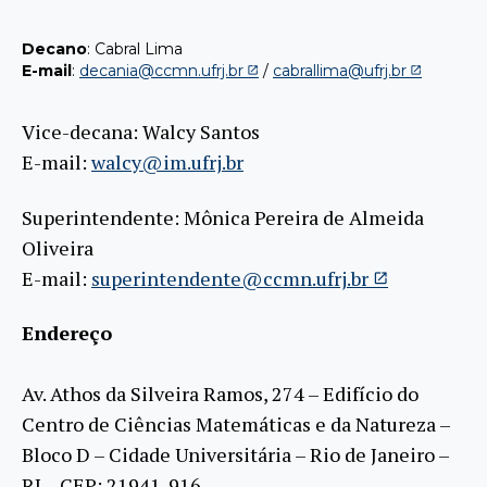
Decano
: Cabral Lima
E-mail
:
decania@ccmn.ufrj.br
/
cabrallima@ufrj.br
Vice-decana: Walcy Santos
E-mail:
walcy@im.ufrj.br
Superintendente: Mônica Pereira de Almeida
Oliveira
E-mail:
superintendente@ccmn.ufrj.br
Endereço
Av. Athos da Silveira Ramos, 274 – Edifício do
Centro de Ciências Matemáticas e da Natureza –
Bloco D – Cidade Universitária – Rio de Janeiro –
RJ – CEP: 21941-916.