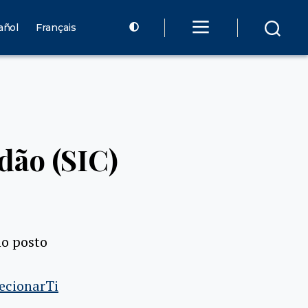
añol
Français
dão (SIC)
no posto
lecionarTi