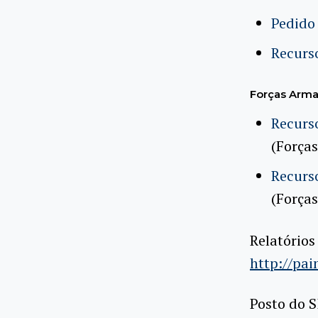
Pedido 
Recurso
Forças Arm
Recurso
(Força
Recurso
(Força
Relatórios
http://pai
Posto do S