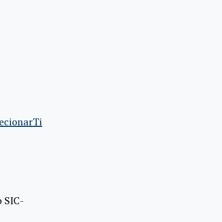
lecionarTi
o SIC-