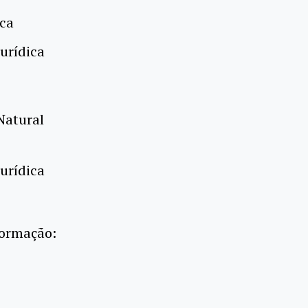
ica
Jurídica
Natural
Jurídica
nformação: