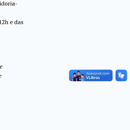
idoria-
12h e das
e
e