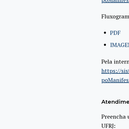
Fluxogram
PDF
IMAGE
Pela inter
https://si
poManifes
Atendime
Preencha u
UFRJ: