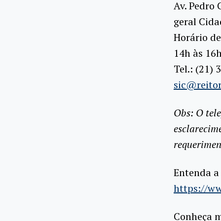
Av. Pedro 
geral Cida
Horário de
14h às 16
Tel.: (21)
sic@reitor
Obs: O tele
esclarecime
requerimen
Entenda a 
https://w
Conheça ma