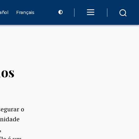
añol
Français
ios
egurar o
unidade
,
Ele é um