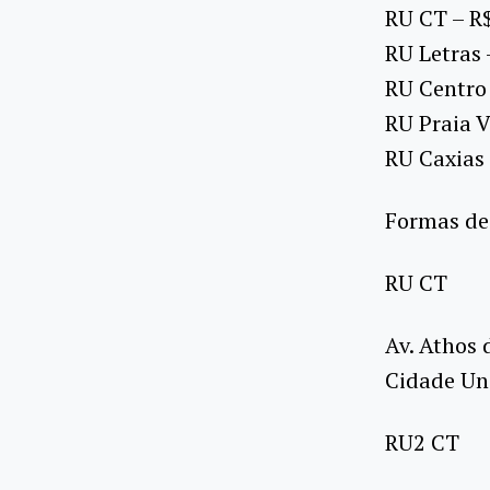
RU CT – R
RU Letras 
RU Centro
RU Praia 
RU Caxias
Formas de 
RU CT
Av. Athos 
Cidade Uni
RU2 CT