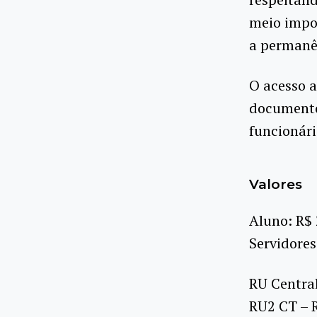
meio impo
a permanên
O acesso a
documento
funcionári
Valores
Aluno: R$ 
Servidores
RU Central
RU2 CT – 