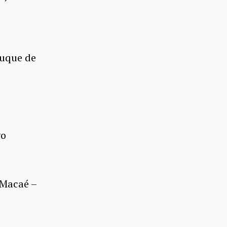
Duque de
vo
 Macaé –