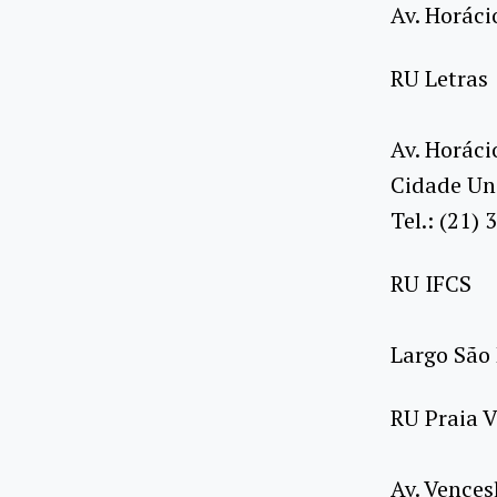
Av. Horáci
RU Letras
Av. Horáci
Cidade Uni
Tel.: (21)
RU IFCS
Largo São 
RU Praia 
Av. Vences