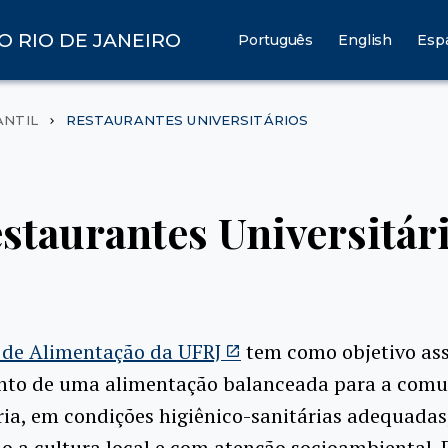
O RIO DE JANEIRO
Português
English
Esp
ANTIL
RESTAURANTES UNIVERSITÁRIOS
staurantes Universitár
 de Alimentação da UFRJ
tem como objetivo ass
nto de uma alimentação balanceada para a com
ria, em condições higiênico-sanitárias adequadas
o a cultura local e com atenção socioambiental. 