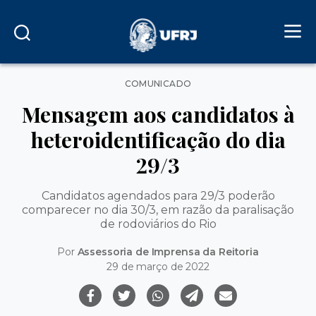
Categorias
COMUNICADO
Mensagem aos candidatos à
heteroidentificação do dia
29/3
Candidatos agendados para 29/3 poderão
comparecer no dia 30/3, em razão da paralisação
de rodoviários do Rio
Por
Assessoria de Imprensa da Reitoria
29 de março de 2022