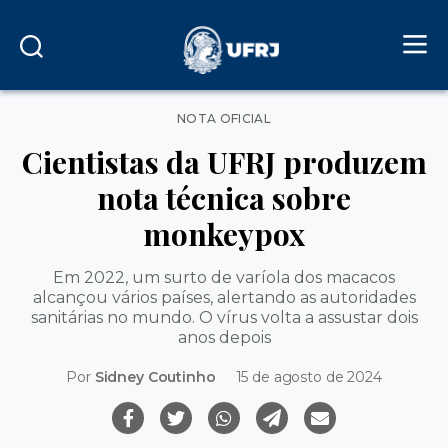
Categorias
NOTA OFICIAL
Cientistas da UFRJ produzem
nota técnica sobre
monkeypox
Em 2022, um surto de varíola dos macacos
alcançou vários países, alertando as autoridades
sanitárias no mundo. O vírus volta a assustar dois
anos depois
Por
Sidney Coutinho
15 de agosto de 2024