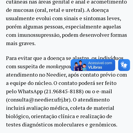
cutâneas nas áreas genital e anal e acometimento
de mucosas (oral, retal e uretral). A doença
usualmente evolui com sinais e sintomas leves,
porém algumas pessoas, especialmente aquelas
com imunossupressão, podem desenvolver formas
mais graves.
Para evitar que a doença se alastre, os indivíduos
com suspeita de
monkeypox
podem buscar
atendimento no Needier, após contato prévio com
a equipe do núcleo. O contato poderá ser feito
pelo WhatsApp (21.96845-8188) ou o e-mail
(consulta@needier.ufrj.br). O atendimento
incluirá avaliação médica, coleta de material
biológico, orientação clínica e realização de
testes diagnósticos moleculares e genômicos.