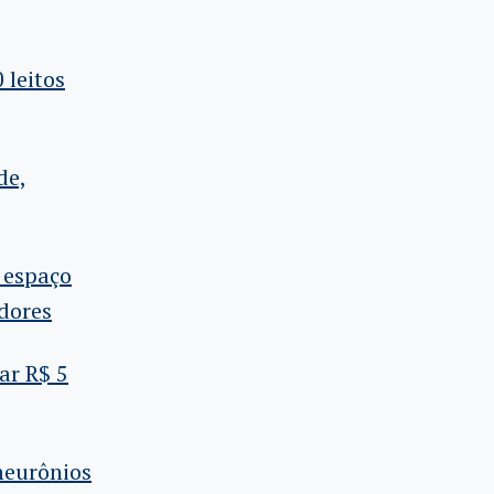
 leitos
de,
 espaço
dores
ar R$ 5
neurônios