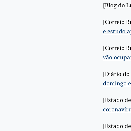
[Blog do L
[Correio B
e estudo 
[Correio B
vão ocupar
[Diário do
domingo e
[Estado d
coronavír
[Estado d