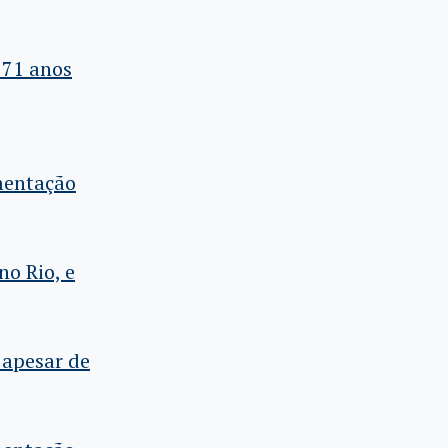
 71 anos
mentação
o Rio, e
 apesar de