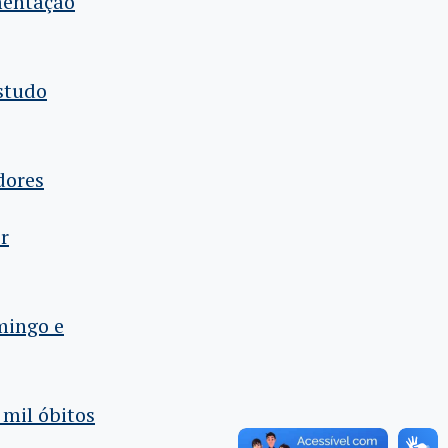
mentação
studo
dores
r
mingo e
 mil óbitos