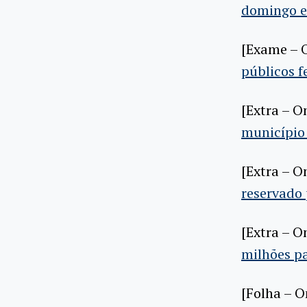
domingo e
[Exame – 
públicos 
[Extra – O
município 
[Extra – O
reservado 
[Extra – O
milhões pa
[Folha – O