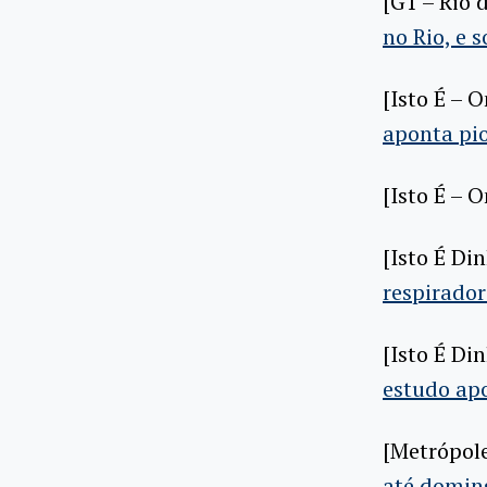
[G1 – Rio 
no Rio, e 
[Isto É – 
aponta pi
[Isto É – 
[Isto É Di
respirador
[Isto É Di
estudo ap
[Metrópol
até doming