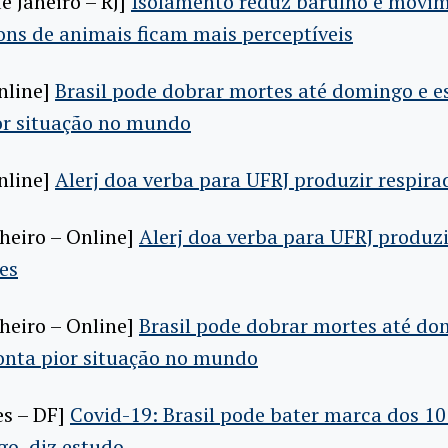
de Janeiro – RJ]
Isolamento reduz barulho e movi
sons de animais ficam mais perceptíveis
Online]
Brasil pode dobrar mortes até domingo e e
or situação no mundo
Online]
Alerj doa verba para UFRJ produzir respira
nheiro – Online]
Alerj doa verba para UFRJ produzi
es
nheiro – Online]
Brasil pode dobrar mortes até do
onta pior situação no mundo
es – DF]
Covid-19: Brasil pode bater marca dos 10
o, diz estudo