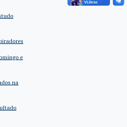
studo
piradores
domingo e
hados na
sultado