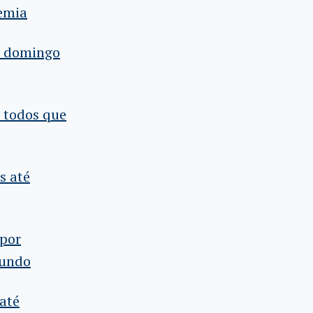
emia
é domingo
e todos que
s até
 por
mundo
até