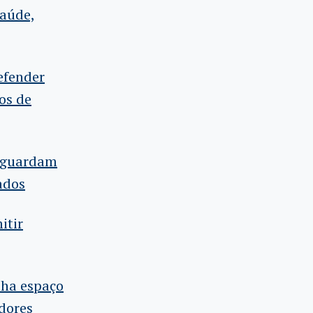
saúde,
efender
os de
 aguardam
ados
itir
cha espaço
dores