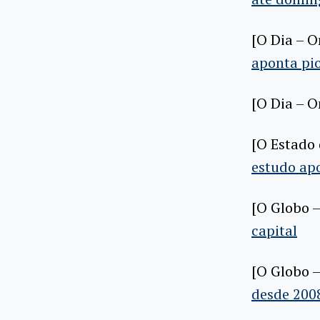
[O Dia – O
aponta pi
[O Dia – O
[O Estado 
estudo ap
[O Globo –
capital
[O Globo –
desde 200