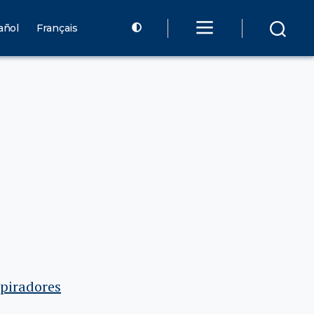
añol
Français
spiradores