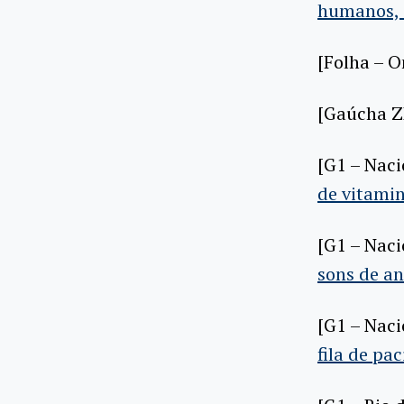
humanos, 
[Folha – O
[Gaúcha 
[G1 – Nac
de vitami
[G1 – Nac
sons de an
[G1 – Nac
fila de pa