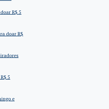
 doar R$ 5
ara doar R$
piradores
 R$ 5
mingo e