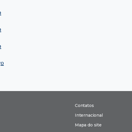
o
o
o
ço
Contatos
Internacional
Mapa do site