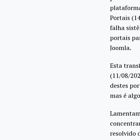
plataforma
Portais (1
falha sist
portais pa
Joomla.
Esta trans
(11/08/202
destes por
mas é algo
Lamentamo
concentran
resolvido 