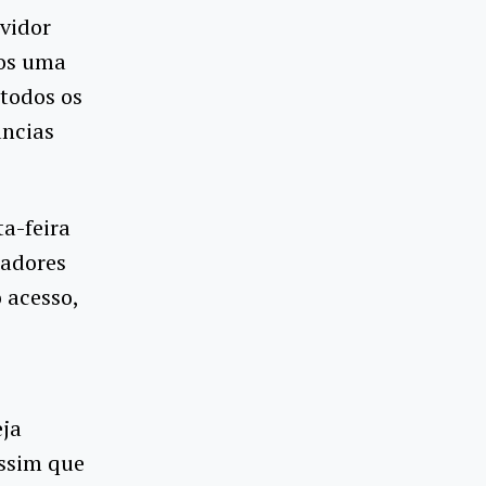
vidor
mos uma
 todos os
âncias
ta-feira
radores
 acesso,
eja
Assim que