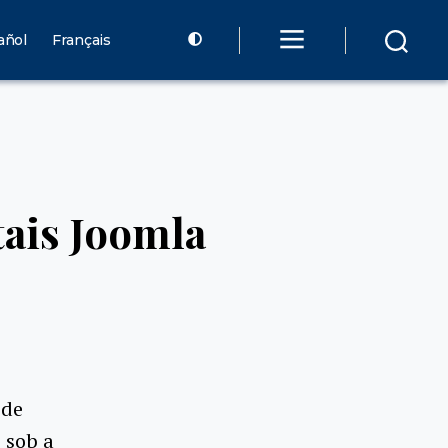
añol
Français
ais Joomla
 de
 sob a