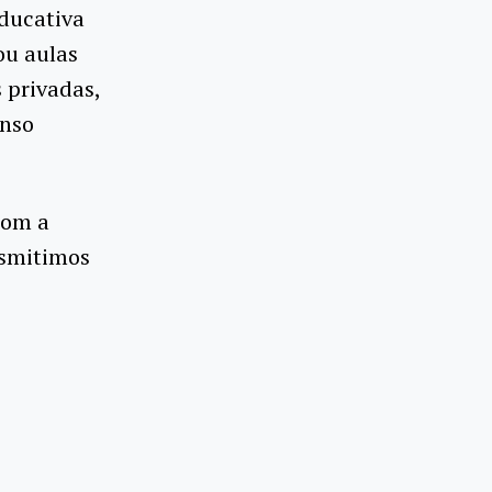
ducativa
ou aulas
 privadas,
onso
com a
nsmitimos