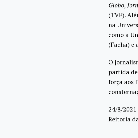
Globo
,
Jorn
(TVE). Alé
na Univers
como a Uni
(Facha) e 
O jornalis
partida d
força aos 
consterna
24/8/2021
Reitoria d