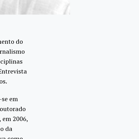
imento do
ornalismo
ciplinas
Entrevista
os.
-se em
doutorado
, em 2006,
mo da
ava como