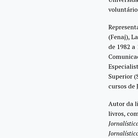
voluntário
Representa
(Fenaj), L
de 1982 a 
Comunicaç
Especialis
Superior (
cursos de 
Autor da l
livros, co
Jornalístic
Jornalístic