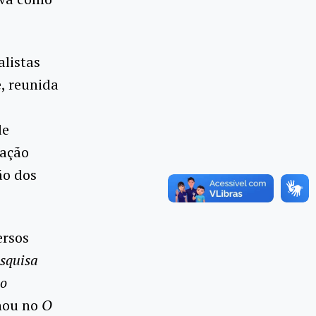
listas
e, reunida
de
cação
ão dos
ersos
esquisa
to
lhou no
O