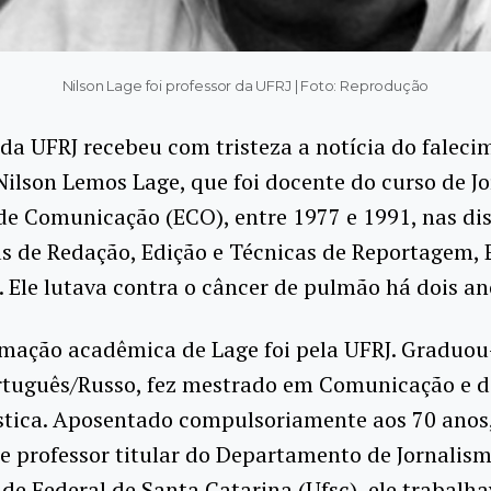
Nilson Lage foi professor da UFRJ | Foto: Reprodução
 da UFRJ recebeu com tristeza a notícia do falec
Nilson Lemos Lage, que foi docente do curso de J
de Comunicação (ECO), entre 1977 e 1991, nas dis
s de Redação, Edição e Técnicas de Reportagem, 
. Ele lutava contra o câncer de pulmão há dois an
rmação acadêmica de Lage foi pela UFRJ. Graduou
ortuguês/Russo, fez mestrado em Comunicação e 
stica. Aposentado compulsoriamente aos 70 anos
e professor titular do Departamento de Jornalis
de Federal de Santa Catarina (Ufsc), ele trabalh