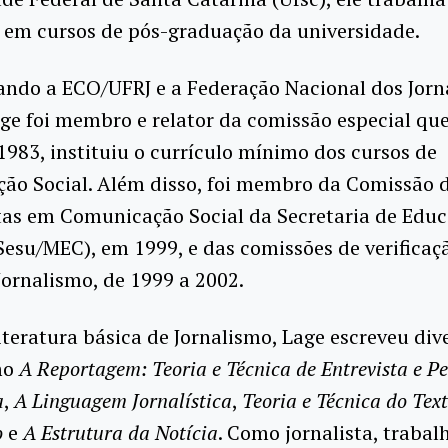
 em cursos de pós-graduação da universidade.
ndo a ECO/UFRJ e a Federação Nacional dos Jorna
age foi membro e relator da comissão especial qu
1983, instituiu o currículo mínimo dos cursos de
ão Social. Além disso, foi membro da Comissão 
tas em Comunicação Social da Secretaria de Edu
Sesu/MEC), em 1999, e das comissões de verificaç
Jornalismo, de 1999 a 2002.
iteratura básica de Jornalismo, Lage escreveu div
mo
A Reportagem: Teoria e Técnica de Entrevista e P
a
,
A Linguagem Jornalística
,
Teoria e Técnica do Tex
o
e
A Estrutura da Notícia
. Como jornalista, traba