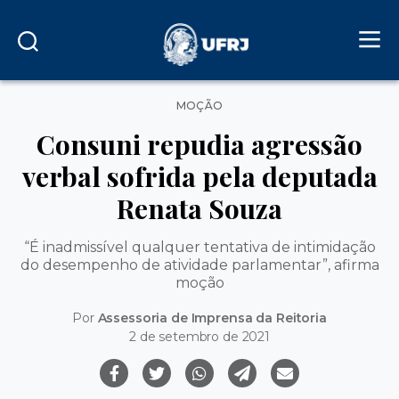
Categorias
MOÇÃO
Consuni repudia agressão
verbal sofrida pela deputada
Renata Souza
“É inadmissível qualquer tentativa de intimidação
do desempenho de atividade parlamentar”, afirma
moção
Por
Assessoria de Imprensa da Reitoria
2 de setembro de 2021