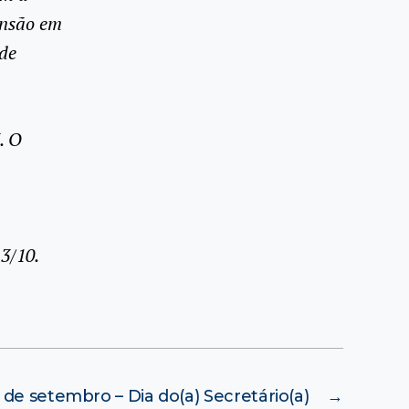
ansão em
de
. O
3/10.
 de setembro – Dia do(a) Secretário(a)
→