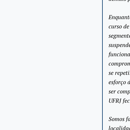
Enquanto
curso de
segmento
suspende
funciona
comprom
se repet
esforço 
ser comp
UFRJ fec
Somos fa
localida