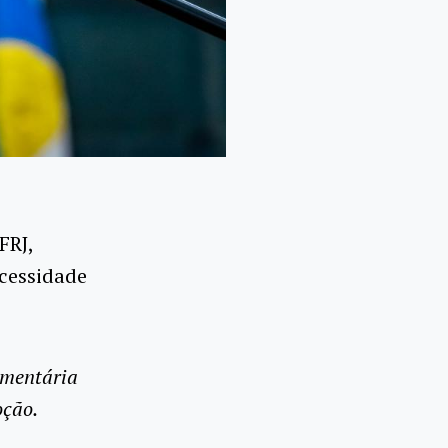
FRJ,
ecessidade
amentária
oção.