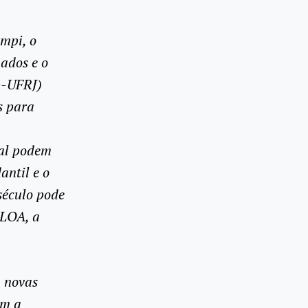
mpi, o
ados e o
p-UFRJ)
s para
nal podem
antil e o
século pode
PLOA, a
a novas
em a