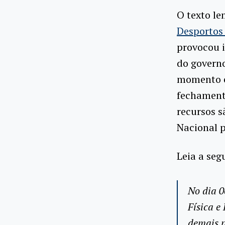
O texto l
Desportos
provocou i
do governo
momento e
fechamento
recursos s
Nacional p
Leia a seg
No dia 0
Física e
demais p