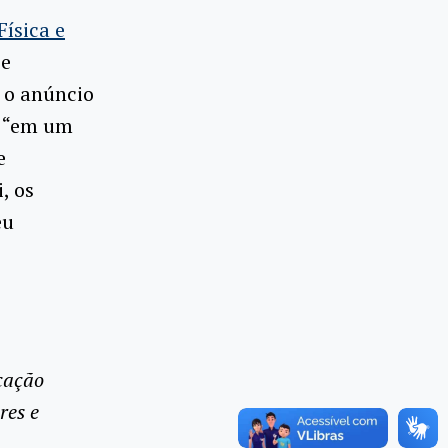
Física e
 e
, o anúncio
, “em um
e
, os
eu
cação
res e