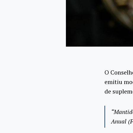
O Conselho
emitiu moç
de supleme
“Mantido
Anual (P