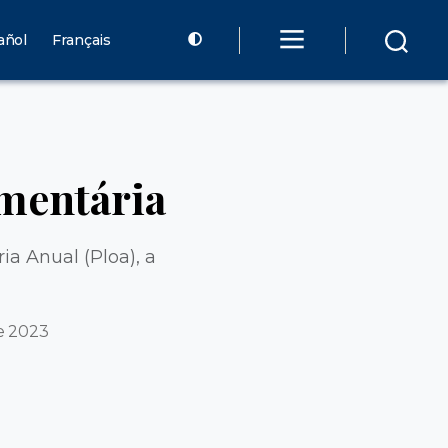
añol
Français
mentária
a Anual (Ploa), a
e 2023