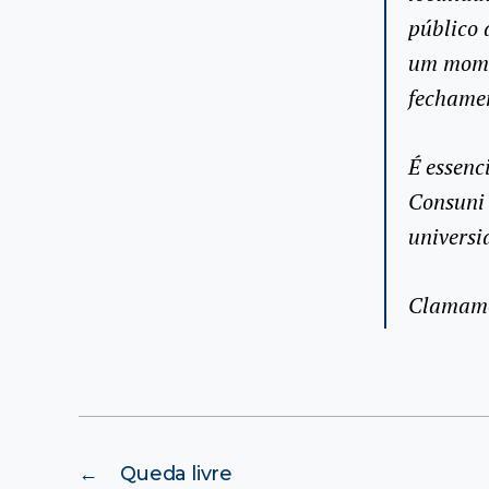
público 
um momen
fechamen
É essen
Consuni
universi
Clamamos
←
Queda livre