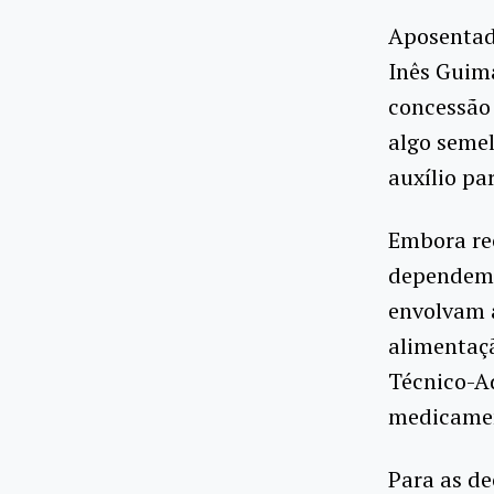
Aposentada
Inês Guim
concessão 
algo seme
auxílio pa
Embora re
dependem d
envolvam a
alimentaç
Técnico-A
medicamen
Para as de