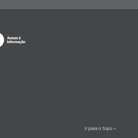
Ir para o topo
↑