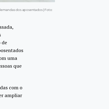
s demandas dos aposentados | Foto:
ssada,
s
 de
Aposentados
 com uma
essoas que
ndas com o
er ampliar