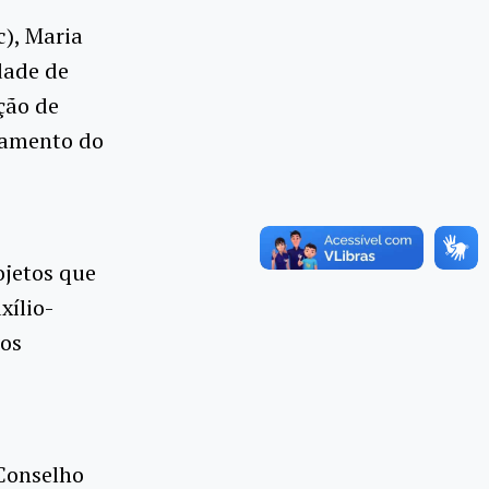
c), Maria
dade de
ção de
gamento do
ojetos que
xílio-
gos
 Conselho