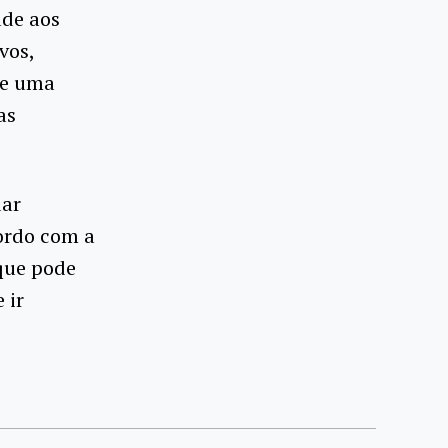
ade aos
vos,
de uma
as
dar
ordo com a
que pode
 ir