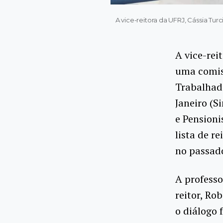
A vice-reitora da UFRJ, Cássia Tu
A vice-rei
uma comis
Trabalhad
Janeiro (S
e Pension
lista de r
no passad
A profess
reitor, Ro
o diálogo