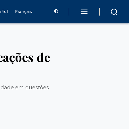
añol
Français
icações de
ilidade em questões