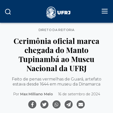
Categorias
DIRETO DA REITORIA
Cerimônia oficial marca
chegada do Manto
Tupinambá ao Museu
Nacional da UFRJ
Feito de penas vermelhas de Guará, artefato
estava desde 1644 em museu da Dinamarca
Por
Max Milliano Melo
16 de setembro de 2024