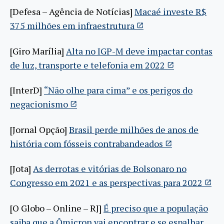
[Defesa – Agência de Notícias]
Macaé investe R$
375 milhões em infraestrutura
[Giro Marília]
Alta no IGP-M deve impactar contas
de luz, transporte e telefonia em 2022
[InterD]
“Não olhe para cima” e os perigos do
negacionismo
[Jornal Opção]
Brasil perde milhões de anos de
história com fósseis contrabandeados
[Jota]
As derrotas e vitórias de Bolsonaro no
Congresso em 2021 e as perspectivas para 2022
[O Globo – Online – RJ]
É preciso que a população
saiba que a Ômicron vai encontrar e se espalhar