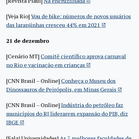
[Revista Piauí]
Na encruzilhada
[Veja Rio]
Vou de bike: números de novos usuários
das laranjinhas cresceu 44% em 2021
21 de dezembro
[Cenário MT]
Comitê científico aprova carnaval
no Rio e vacinação em crianças
[CNN Brasil – Online]
Conheça o Museu dos
Dinossauros de Peirópolis, em Minas Gerais
[CNN Brasil – Online]
Indústria do petróleo faz
municípios do RJ liderarem expansão do PIB, diz
IBGE
[Fala! Universidades]
As 7 melhores faculdades de