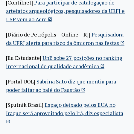
[Contilnet]
Para participar de catalogação de
artefatos arqueológicos, pesquisadores da URFJ e
USP vem ao Acre
[Diário de Petrópolis – Online – RJ]
Pesquisadora
da UFRJ alerta para risco da ômicron nas festas
[Eu Estudante]
UnB sobe 27 posições no ranking
internacional de qualidade acadêmica
[Portal UOL]
Sabrina Sato diz que mentia para
poder faltar ao balé do Faustão
[Sputnik Brasil]
Espaço deixado pelos EUA no
Iraque será aproveitado pelo Irã, diz especialista