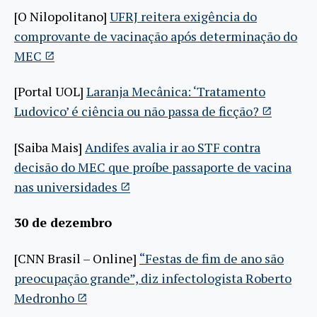
[O Nilopolitano]
UFRJ reitera exigência do
comprovante de vacinação após determinação do
MEC
[Portal UOL]
Laranja Mecânica: ‘Tratamento
Ludovico’ é ciência ou não passa de ficção?
[Saiba Mais]
Andifes avalia ir ao STF contra
decisão do MEC que proíbe passaporte de vacina
nas universidades
30 de dezembro
[CNN Brasil – Online]
“Festas de fim de ano são
preocupação grande”, diz infectologista Roberto
Medronho