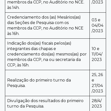
membros da CCP, no Auditório no NCE.
/2023
às 14h.
Credenciamento dos (as) Mesários(as)
03 e
das Seções de Pesquisa com os
04/04
membros da CCP, no Auditório no NCE
/2023
às 16h.
Indicação dos(as) fiscais pelos(as)
integrantes das chapas e
10 e
credenciamento dos(as) mesmos(as) por
11/04/
membros da CCP, na ou secretaria da
2023
CCP, às 16h.
25, 26
Realização do primeiro turno da
e
Pesquisa.
27/04
/2023
Divulgação dos resultados do primeiro
28/4/
turno da Pesquisa.
2023