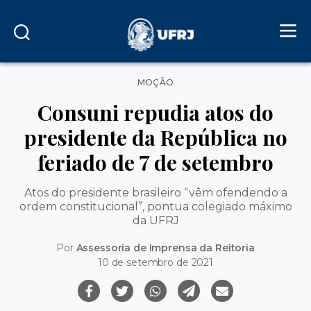
Categorias
MOÇÃO
Consuni repudia atos do
presidente da República no
feriado de 7 de setembro
Atos do presidente brasileiro “vêm ofendendo a
ordem constitucional”, pontua colegiado máximo
da UFRJ
Por
Assessoria de Imprensa da Reitoria
10 de setembro de 2021