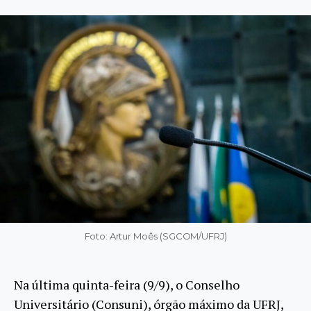
Foto: Artur Moês (SGCOM/UFRJ)
Na última quinta-feira (9/9), o Conselho
Universitário (Consuni), órgão máximo da UFRJ,