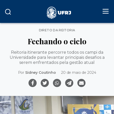
Categorias
DIRETO DA REITORIA
Fechando o ciclo
Reitoria itinerante percorre todos os campi da
Universidade para levantar principais desafios a
serem enfrentados pela gestão atual
Por
Sidney Coutinho
20 de maio de 2024