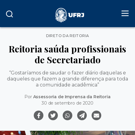
Categorias
DIRETO DA REITORIA
Reitoria saúda profissionais
de Secretariado
“Gostaríamos de saudar o fazer diário daquelas e
daqueles que fazem a grande diferença para toda
a comunidade acadêmica”
Por
Assessoria de Imprensa da Reitoria
30 de setembro de 2020