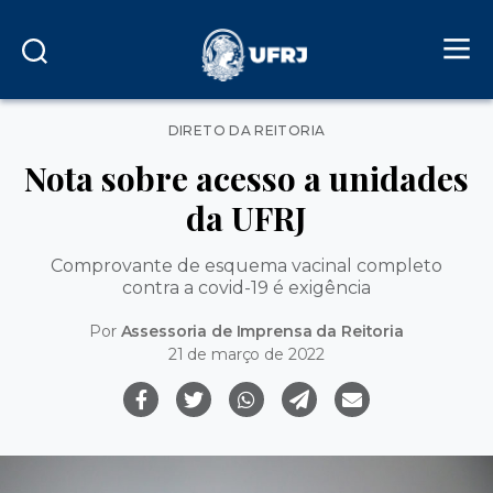
Categorias
DIRETO DA REITORIA
Nota sobre acesso a unidades
da UFRJ
Comprovante de esquema vacinal completo
contra a covid-19 é exigência
Por
Assessoria de Imprensa da Reitoria
21 de março de 2022