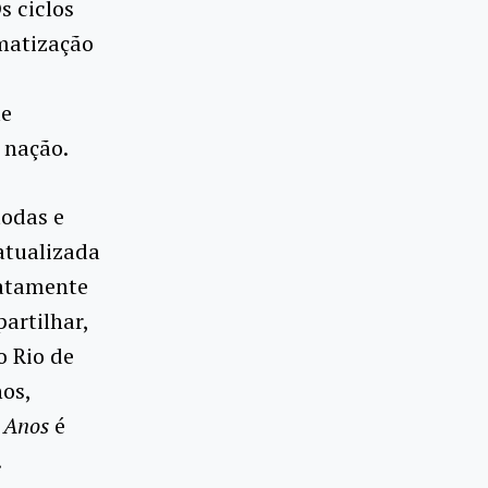
s ciclos
matização
me
a nação.
todas e
atualizada
xatamente
artilhar,
o Rio de
os,
 Anos
é
!