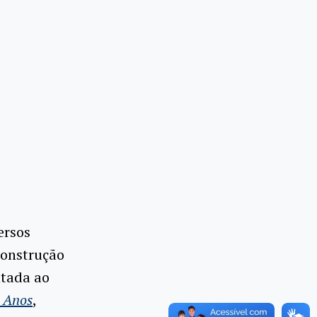
ersos
construção
ntada ao
 Anos
,