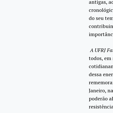
antigas, a
cronológi
do seu tem
contribui
importânci
A UFRJ Fa
todos, em 
cotidianam
dessa ener
rememorar,
Janeiro, n
poderão a
resistênci