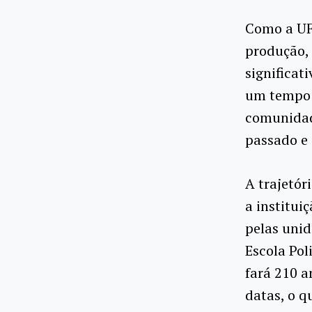
Como a UFR
produção, 
significat
um tempo 
comunidade
passado e 
A trajetór
a institui
pelas unid
Escola Pol
fará 210 a
datas, o q