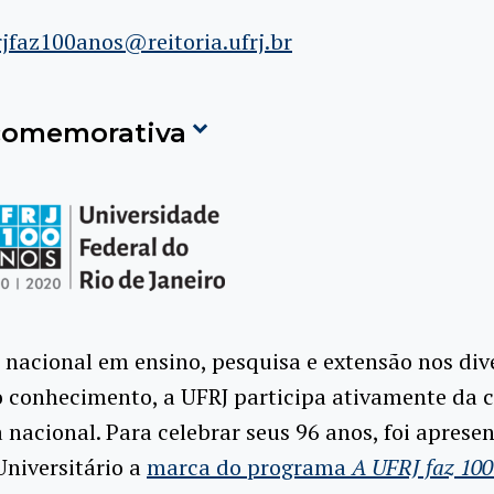
rjfaz100anos@reitoria.ufrj.br
comemorativa
 nacional em ensino, pesquisa e extensão nos div
 conhecimento, a UFRJ participa ativamente da 
a nacional. Para celebrar seus 96 anos, foi aprese
niversitário a
marca do programa
A UFRJ faz 100