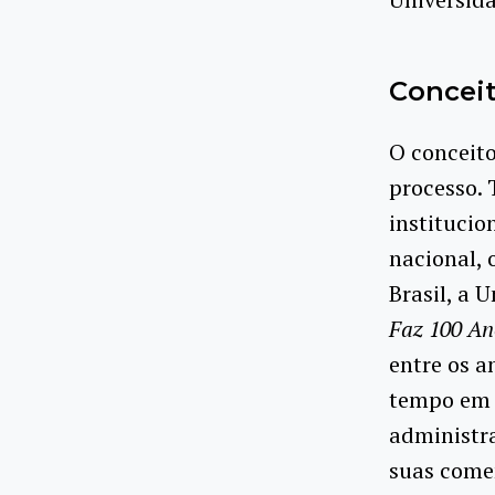
Concei
O conceit
processo.
instituci
nacional, 
Brasil, a 
Faz 100 An
entre os a
tempo em q
administra
suas come