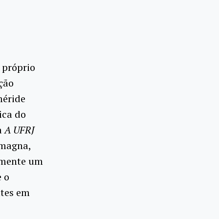
 próprio
ção
méride
ica do
a
A UFRJ
 magna,
camente um
e o
ntes em