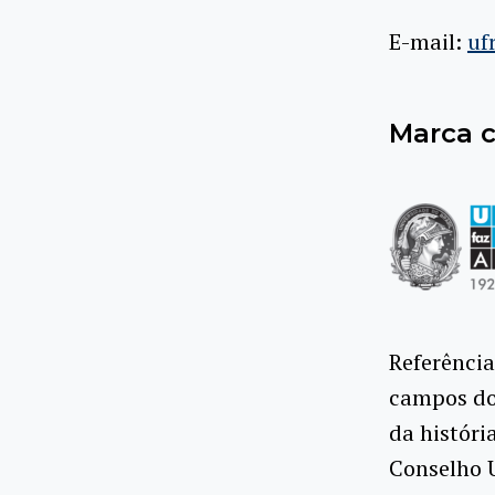
E-mail:
uf
Marca 
Referência
campos do
da históri
Conselho U