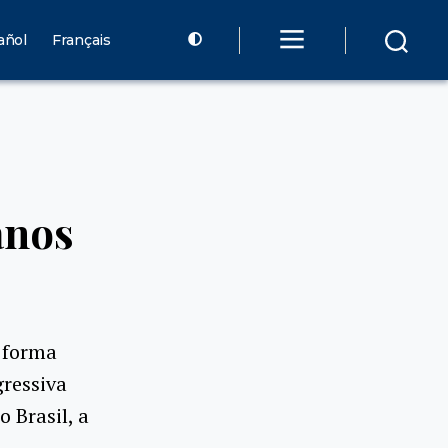
añol
Français
anos
 forma
ressiva
 Brasil, a