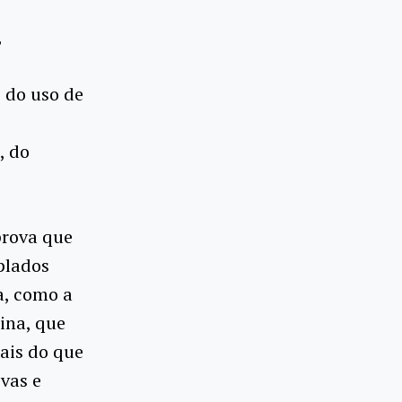
,
e do uso de
, do
prova que
plados
a, como a
ina, que
mais do que
vas e