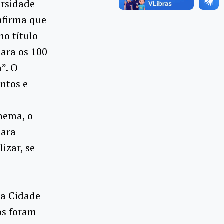
ersidade
afirma que
no título
ara os 100
”. O
ntos e
nema, o
para
izar, se
da Cidade
os foram