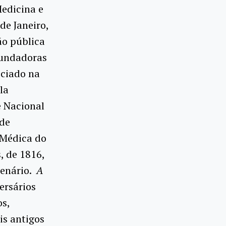
Medicina e
de Janeiro,
ão pública
fundadoras
iciado na
la
e Nacional
 de
 Médica do
, de 1816,
tenário.
A
ersários
os,
is antigos