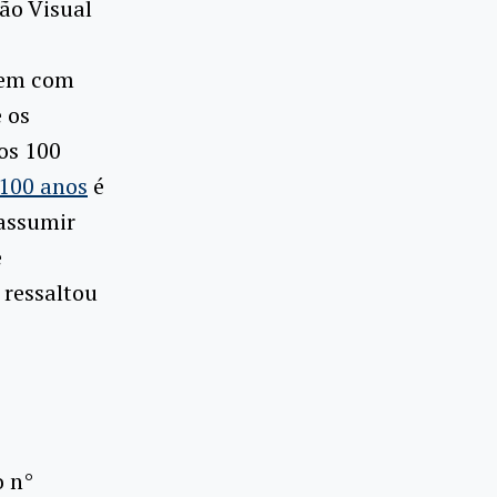
ão Visual
bem com
 os
dos 100
100 anos
é
 assumir
e
 ressaltou
o n°